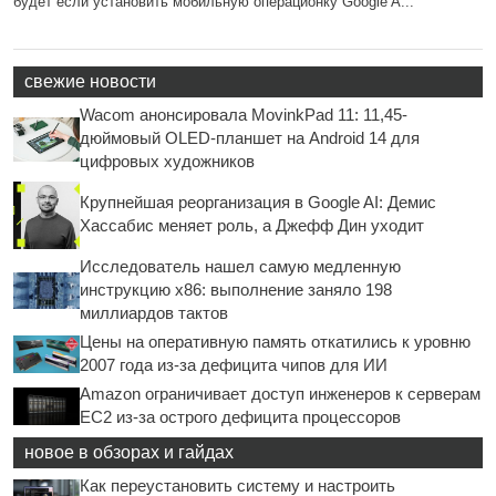
будет если установить мобильную операционку Google A...
свежие новости
Wacom анонсировала MovinkPad 11: 11,45-
дюймовый OLED-планшет на Android 14 для
цифровых художников
Крупнейшая реорганизация в Google AI: Демис
Хассабис меняет роль, а Джефф Дин уходит
Исследователь нашел самую медленную
инструкцию x86: выполнение заняло 198
миллиардов тактов
Цены на оперативную память откатились к уровню
2007 года из-за дефицита чипов для ИИ
Amazon ограничивает доступ инженеров к серверам
EC2 из-за острого дефицита процессоров
новое в обзорах и гайдах
Как переустановить систему и настроить