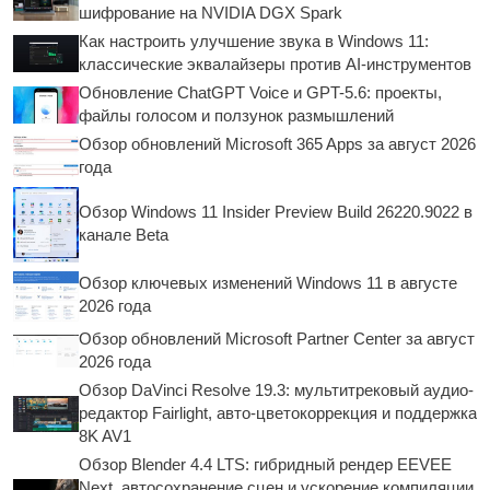
шифрование на NVIDIA DGX Spark
Как настроить улучшение звука в Windows 11:
классические эквалайзеры против AI-инструментов
Обновление ChatGPT Voice и GPT-5.6: проекты,
файлы голосом и ползунок размышлений
Обзор обновлений Microsoft 365 Apps за август 2026
года
Обзор Windows 11 Insider Preview Build 26220.9022 в
канале Beta
Обзор ключевых изменений Windows 11 в августе
2026 года
Обзор обновлений Microsoft Partner Center за август
2026 года
Обзор DaVinci Resolve 19.3: мультитрековый аудио-
редактор Fairlight, авто-цветокоррекция и поддержка
8K AV1
Обзор Blender 4.4 LTS: гибридный рендер EEVEE
Next, автосохранение сцен и ускорение компиляции