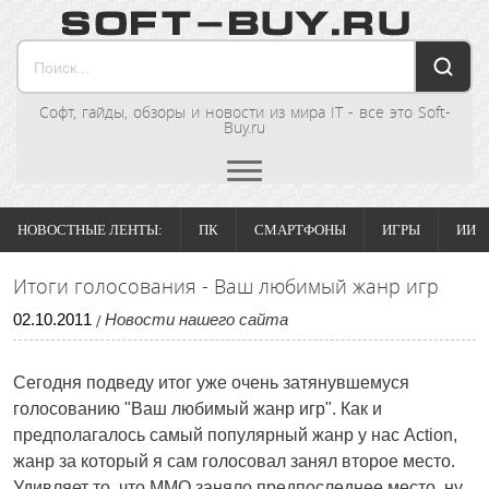
Софт, гайды, обзоры и новости из мира IT - все это Soft-
Buy.ru
НОВОСТНЫЕ ЛЕНТЫ:
ПК
СМАРТФОНЫ
ИГРЫ
ИИ
Итоги голосования - Ваш любимый жанр игр
02
.
10
.
2011
Новости нашего сайта
/
Сегодня подведу итог уже очень затянувшемуся
голосованию "Ваш любимый жанр игр". Как и
предполагалось самый популярный жанр у нас Action,
жанр за который я сам голосовал занял второе место.
Удивляет то, что MMO заняло предпоследнее место, ну