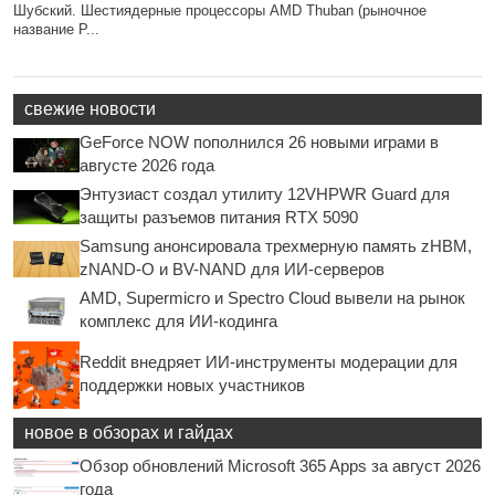
Шубский. Шестиядерные процессоры AMD Thuban (рыночное
название P...
свежие новости
GeForce NOW пополнился 26 новыми играми в
августе 2026 года
Энтузиаст создал утилиту 12VHPWR Guard для
защиты разъемов питания RTX 5090
Samsung анонсировала трехмерную память zHBM,
zNAND-O и BV-NAND для ИИ-серверов
AMD, Supermicro и Spectro Cloud вывели на рынок
комплекс для ИИ-кодинга
Reddit внедряет ИИ-инструменты модерации для
поддержки новых участников
новое в обзорах и гайдах
Обзор обновлений Microsoft 365 Apps за август 2026
года