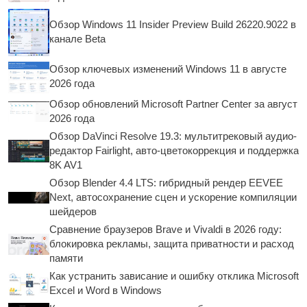
Обзор Windows 11 Insider Preview Build 26220.9022 в
канале Beta
Обзор ключевых изменений Windows 11 в августе
2026 года
Обзор обновлений Microsoft Partner Center за август
2026 года
Обзор DaVinci Resolve 19.3: мультитрековый аудио-
редактор Fairlight, авто-цветокоррекция и поддержка
8K AV1
Обзор Blender 4.4 LTS: гибридный рендер EEVEE
Next, автосохранение сцен и ускорение компиляции
шейдеров
Сравнение браузеров Brave и Vivaldi в 2026 году:
блокировка рекламы, защита приватности и расход
памяти
Как устранить зависание и ошибку отклика Microsoft
Excel и Word в Windows