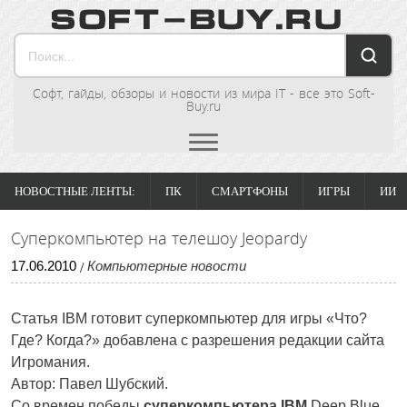
Софт, гайды, обзоры и новости из мира IT - все это Soft-
Buy.ru
НОВОСТНЫЕ ЛЕНТЫ:
ПК
СМАРТФОНЫ
ИГРЫ
ИИ
Суперкомпьютер на телешоу Jeopardy
17
.
06
.
2010
Компьютерные новости
/
Статья IBM готовит суперкомпьютер для игры «Что?
Где? Когда?» добавлена с разрешения редакции сайта
Игромания.
Автор: Павел Шубский.
Со времен победы
суперкомпьютера
IBM
Deep Blue