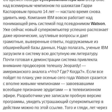
над всемирным чемпионом по шахматам Гарри
Каспаровым прошло 14 лет — настало время снова
удивить мир. Компания IBM вовсю работает над
понимающей речь системой под псевдонимом
Watson
.
Уже сейчас новый суперкомпьютер успешно распознает
даже иронические, шутливые вопросы и дает
грамотные, выверенные ответы, подгружаемые из
обширнейшей базы данных. Надо полагать, ученые IBM
загрузили в систему всю доступную им литературу.
Почти готовая к демонстрации система привлекла
внимание продюсеров телешоу Jeopardy! —
американского аналога «Что? Где? Когда?». Если все
пойдет по плану, уже осенью сего года Watson сразится
с вполне живыми чемпионами — завоевавшими
всеобщее признание эрудитами — в телевизионном
эфире. Разработчики уже записали пробную версию
программы, увидеть устрашающий суперкомпьютер в
действии можно
по этой ссылке
. Того и гляди, лет через