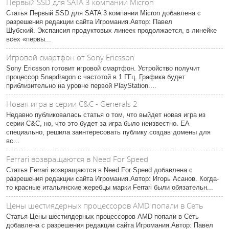
Первый SSD для SATA 3 компании Micron
Статья Первый SSD для SATA 3 компании Micron добавлена с
разрешения редакции сайта Игромания.Автор: Павел
Шубский. Экспансия продуктовых линеек продолжается, в линейке
всех «первы...
Игровой смартфон от Sony Ericsson
Sony Ericsson готовит игровой смартфон. Устройство получит
процессор Snapdragon с частотой в 1 ГГц. Графика будет
приблизительно на уровне первой PlayStation....
Новая игра в серии C&C - Generals 2
Недавно публиковалась статья о том, что выйдет новая игра из
серии C&C, но, что это будет за игра было неизвестно. EA
специально, решила заинтересовать публику создав домены для
вс...
Ferrari возвращаются в Need For Speed
Статья Ferrari возвращаются в Need For Speed добавлена с
разрешения редакции сайта Игромания.Автор: Игорь Асанов. Когда-
то красные итальянские жеребцы марки Ferrari были обязательн...
Цены шестиядерных процессоров AMD попали в Сеть
Статья Цены шестиядерных процессоров AMD попали в Сеть
добавлена с разрешения редакции сайта Игромания.Автор: Павел