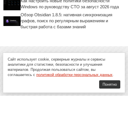
Как настроить новые политики безопасности
Windows по руководству CTO за август 2026 года
Обзор Obsidian 1.8.5: нативная синхронизация
графов, поиск по регулярным выражениям и
быстрая работа с базами знаний
Сайт использует cookie, серверные журналы и сервисы
аналитики для статистики, безопасности и улучшения
материалов. Продолжая пользоваться сайтом, вы
соглашаетесь с
политикой обработки персональных данных
.
Понятно
Soft-Buy.ru - информационный портал о компьютерах, программах и
играх: новости IT, материалы о софте, обзоры и сравнения программ,
пошаговые гайды и инструкции. При использовании материалов сайта,
ссылка на
Soft-Buy.ru
обязательна.
16+
Soft-Buy.ru 2008 - 2026