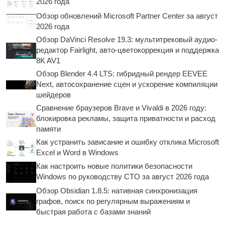
2026 года
Обзор обновлений Microsoft Partner Center за август
2026 года
Обзор DaVinci Resolve 19.3: мультитрековый аудио-
редактор Fairlight, авто-цветокоррекция и поддержка
8K AV1
Обзор Blender 4.4 LTS: гибридный рендер EEVEE
Next, автосохранение сцен и ускорение компиляции
шейдеров
Сравнение браузеров Brave и Vivaldi в 2026 году:
блокировка рекламы, защита приватности и расход
памяти
Как устранить зависание и ошибку отклика Microsoft
Excel и Word в Windows
Как настроить новые политики безопасности
Windows по руководству CTO за август 2026 года
Обзор Obsidian 1.8.5: нативная синхронизация
графов, поиск по регулярным выражениям и
быстрая работа с базами знаний