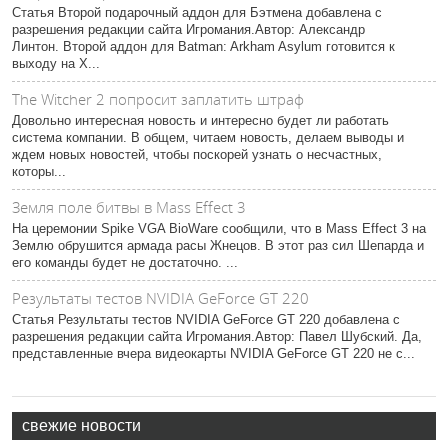
Статья Второй подарочный аддон для Бэтмена добавлена с
разрешения редакции сайта Игромания.Автор: Александр
Линтон. Второй аддон для Batman: Arkham Asylum готовится к
выходу на X...
The Witcher 2 попросит заплатить штраф
Довольно интересная новость и интересно будет ли работать
система компании. В общем, читаем новость, делаем выводы и
ждем новых новостей, чтобы поскорей узнать о несчастных,
которы...
Земля поле битвы в Mass Effect 3
На церемонии Spike VGA BioWare сообщили, что в Mass Effect 3 на
Землю обрушится армада расы Жнецов. В этот раз сил Шепарда и
его команды будет не достаточно. ...
Результаты тестов NVIDIA GeForce GT 220
Статья Результаты тестов NVIDIA GeForce GT 220 добавлена с
разрешения редакции сайта Игромания.Автор: Павел Шубский. Да,
представленные вчера видеокарты NVIDIA GeForce GT 220 не с...
свежие новости