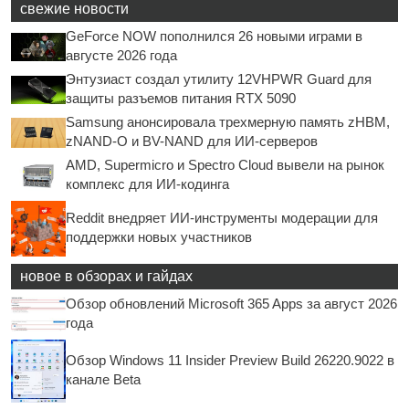
свежие новости
GeForce NOW пополнился 26 новыми играми в
августе 2026 года
Энтузиаст создал утилиту 12VHPWR Guard для
защиты разъемов питания RTX 5090
Samsung анонсировала трехмерную память zHBM,
zNAND-O и BV-NAND для ИИ-серверов
AMD, Supermicro и Spectro Cloud вывели на рынок
комплекс для ИИ-кодинга
Reddit внедряет ИИ-инструменты модерации для
поддержки новых участников
новое в обзорах и гайдах
Обзор обновлений Microsoft 365 Apps за август 2026
года
Обзор Windows 11 Insider Preview Build 26220.9022 в
канале Beta