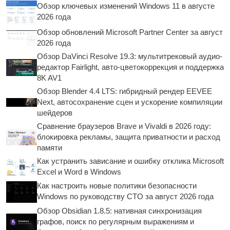
Обзор ключевых изменений Windows 11 в августе
2026 года
Обзор обновлений Microsoft Partner Center за август
2026 года
Обзор DaVinci Resolve 19.3: мультитрековый аудио-
редактор Fairlight, авто-цветокоррекция и поддержка
8K AV1
Обзор Blender 4.4 LTS: гибридный рендер EEVEE
Next, автосохранение сцен и ускорение компиляции
шейдеров
Сравнение браузеров Brave и Vivaldi в 2026 году:
блокировка рекламы, защита приватности и расход
памяти
Как устранить зависание и ошибку отклика Microsoft
Excel и Word в Windows
Как настроить новые политики безопасности
Windows по руководству CTO за август 2026 года
Обзор Obsidian 1.8.5: нативная синхронизация
графов, поиск по регулярным выражениям и