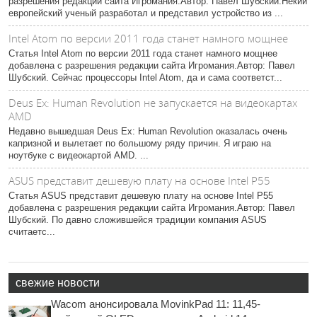
разрешения редакции сайта Игромания.Автор: Павел Шубский.Некий
европейский ученый разработал и представил устройство из ...
Intel Atom по версии 2011 года станет намного мощнее
Статья Intel Atom по версии 2011 года станет намного мощнее
добавлена с разрешения редакции сайта Игромания.Автор: Павел
Шубский. Сейчас процессоры Intel Atom, да и сама соответст...
Deus Ex: Human Revolution не запускается на видеокартах
AMD
Недавно вышедшая Deus Ex: Human Revolution оказалась очень
капризной и вылетает по большому ряду причин. Я играю на
ноутбуке с видеокартой AMD. ...
ASUS представит дешевую плату на основе Intel P55
Статья ASUS представит дешевую плату на основе Intel P55
добавлена с разрешения редакции сайта Игромания.Автор: Павел
Шубский. По давно сложившейся традиции компания ASUS
считаетс...
свежие новости
Wacom анонсировала MovinkPad 11: 11,45-