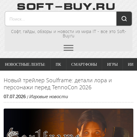
Софт, гайды, обзоры и новости из мира IT - все это Soft-
Buy.ru
НОВОСТНЫЕ ЛЕНТЫ:
ПК
СМАРТФОНЫ
ИГРЫ
ИИ
Новый трейлер Soulframe: детали лора и
персонажи перед TennoCon 2026
07
.
07
.
2026
Игровые новости
/