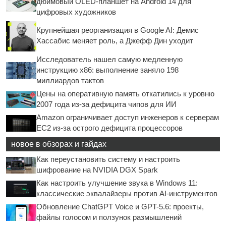
дюймовый OLED-планшет на Android 14 для
цифровых художников
Крупнейшая реорганизация в Google AI: Демис
Хассабис меняет роль, а Джефф Дин уходит
Исследователь нашел самую медленную
инструкцию x86: выполнение заняло 198
миллиардов тактов
Цены на оперативную память откатились к уровню
2007 года из-за дефицита чипов для ИИ
Amazon ограничивает доступ инженеров к серверам
EC2 из-за острого дефицита процессоров
новое в обзорах и гайдах
Как переустановить систему и настроить
шифрование на NVIDIA DGX Spark
Как настроить улучшение звука в Windows 11:
классические эквалайзеры против AI-инструментов
Обновление ChatGPT Voice и GPT-5.6: проекты,
файлы голосом и ползунок размышлений