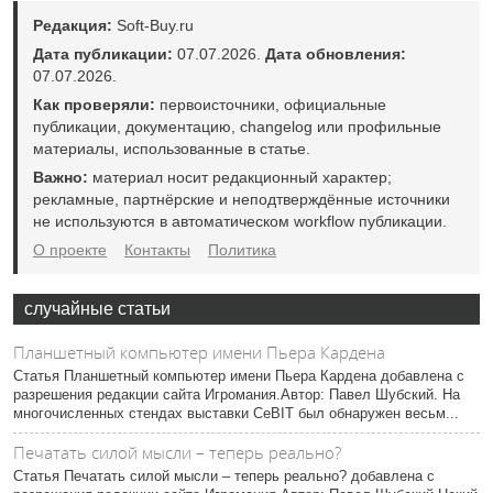
Редакция:
Soft-Buy.ru
Дата публикации:
07.07.2026.
Дата обновления:
07.07.2026.
Как проверяли:
первоисточники, официальные
публикации, документацию, changelog или профильные
материалы, использованные в статье.
Важно:
материал носит редакционный характер;
рекламные, партнёрские и неподтверждённые источники
не используются в автоматическом workflow публикации.
О проекте
Контакты
Политика
случайные статьи
Планшетный компьютер имени Пьера Кардена
Статья Планшетный компьютер имени Пьера Кардена добавлена с
разрешения редакции сайта Игромания.Автор: Павел Шубский. На
многочисленных стендах выставки CeBIT был обнаружен весьм...
Печатать силой мысли – теперь реально?
Статья Печатать силой мысли – теперь реально? добавлена с