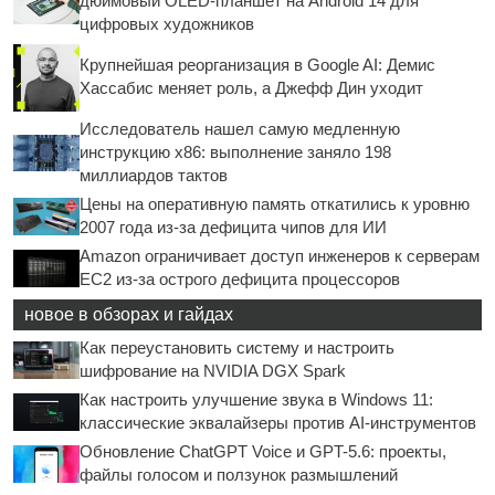
дюймовый OLED-планшет на Android 14 для
цифровых художников
Крупнейшая реорганизация в Google AI: Демис
Хассабис меняет роль, а Джефф Дин уходит
Исследователь нашел самую медленную
инструкцию x86: выполнение заняло 198
миллиардов тактов
Цены на оперативную память откатились к уровню
2007 года из-за дефицита чипов для ИИ
Amazon ограничивает доступ инженеров к серверам
EC2 из-за острого дефицита процессоров
новое в обзорах и гайдах
Как переустановить систему и настроить
шифрование на NVIDIA DGX Spark
Как настроить улучшение звука в Windows 11:
классические эквалайзеры против AI-инструментов
Обновление ChatGPT Voice и GPT-5.6: проекты,
файлы голосом и ползунок размышлений