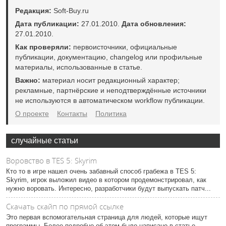
Редакция:
Soft-Buy.ru
Дата публикации:
27.01.2010.
Дата обновления:
27.01.2010.
Как проверяли:
первоисточники, официальные
публикации, документацию, changelog или профильные
материалы, использованные в статье.
Важно:
материал носит редакционный характер;
рекламные, партнёрские и неподтверждённые источники
не используются в автоматическом workflow публикации.
О проекте
Контакты
Политика
случайные статьи
Воровство в TES 5: Skyrim
Кто то в игре нашел очень забавный способ грабежа в TES 5:
Skyrim, игрок выложил видео в котором продемонстрировал, как
нужно воровать. Интересно, разработчики будут выпускать патч...
Скачать скайп по прямой ссылке
Это первая вспомогательная страница для людей, которые ищут
программы. Более подробно об этом было написано в статье -