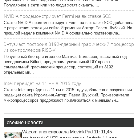
Популярное в сети или что люди хотят скачать. ...
NVIDIA продемонстрирует Fermi на выставке SCC
Статья NVIDIA продемонстрирует Fermi на выставке SCC добавлена
с разрешения редакции сайта Игромания.Автор: Павел Шубский. На
прошлой неделе компания NVIDIA официально подтвердила...
Энтузиаст построил 8192-ядерный графический процессор
из контроллеров RISC-V
Популярный блогер и инженер Маттиас Бальвирц, известный под
псевдонимом Bitluni, представил уникальный DIY-проект:
самодельный графический процессор, состоящий из 8192
отдельных ми...
Intel перейдет на 11 нм в 2015 году
Статья Intel перейдет на 11 нм в 2015 году добавлена с разрешения
редакции сайта Игромания.Автор: Павел Шубский. Производители
микропроцессоров продолжают приближаться к минимальн...
свежие новости
Wacom анонсировала MovinkPad 11: 11,45-