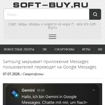
Софт, гайды, обзоры и новости из мира IT - все это Soft-
Buy.ru
НОВОСТНЫЕ ЛЕНТЫ:
ПК
СМАРТФОНЫ
ИГРЫ
ИИ
Samsung закрывает приложение Messages:
пользователей переводят на Google Messages
07
.
07
.
2026
Смартфоны
/