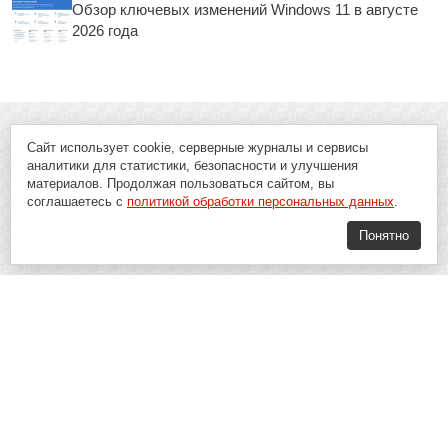
Обзор ключевых изменений Windows 11 в августе
2026 года
Сайт использует cookie, серверные журналы и сервисы
аналитики для статистики, безопасности и улучшения
материалов. Продолжая пользоваться сайтом, вы
соглашаетесь с
политикой обработки персональных данных
.
Понятно
Soft-Buy.ru - информационный портал о компьютерах, программах и
играх: новости IT, материалы о софте, обзоры и сравнения программ,
пошаговые гайды и инструкции. При использовании материалов сайта,
ссылка на
Soft-Buy.ru
обязательна.
16+
Soft-Buy.ru 2008 - 2026
Главная
Блог
О проекте
Контакты
Политика