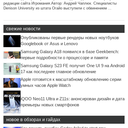
редакции сайта Игромания.Автор: Андрей Чаплюк. Специалисты
Denison University из штата Огайо выступили с обвинением ...
свежие новости
Опубликованы первые рендеры новых ноутбуков
Googlebook от Asus и Lenovo
Samsung Galaxy A18 появился в базе Geekbench:
первые подробности о процессоре и памяти
Samsung Galaxy S23 FE получит One UI 9 на Android
17 как последнее главное обновление
Apple готовится к масштабному обновлению серии
умных часов Apple Watch
iQOO Neo11 Ultra и Z11s: анонсирован дизайн и дата
премьеры новых смартфонов
новое в обзорах и гайдах