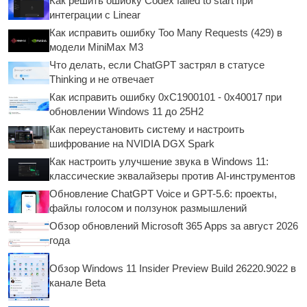
Как решить ошибку Codex failed to start при
интеграции с Linear
Как исправить ошибку Too Many Requests (429) в
модели MiniMax M3
Что делать, если ChatGPT застрял в статусе
Thinking и не отвечает
Как исправить ошибку 0xC1900101 - 0x40017 при
обновлении Windows 11 до 25H2
Как переустановить систему и настроить
шифрование на NVIDIA DGX Spark
Как настроить улучшение звука в Windows 11:
классические эквалайзеры против AI-инструментов
Обновление ChatGPT Voice и GPT-5.6: проекты,
файлы голосом и ползунок размышлений
Обзор обновлений Microsoft 365 Apps за август 2026
года
Обзор Windows 11 Insider Preview Build 26220.9022 в
канале Beta