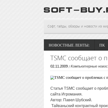
Софт, гайды, обзоры и новости из мира
НОВОСТНЫЕ ЛЕНТЫ:
ПК
TSMC сообщает о п
02
.
11
.
2009
Компьютерные ново
/
Статья
TSMC сообщает о пробл
сайта Игромания.
Автор: Павел Шубский.
Тайваньский контрактный прои