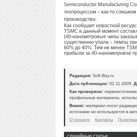
Semiconductor Manufacturing C
техпроцессом – как-то слишком
производство.
Как сообщает новостной ресурс
TSMC в данный момент составля
(40-нанометровые чипы заказы
существенно упала – темпы при
60% до 40%. Тем не менее TSMC
прибыли за 40-нанометровое пр
Редакция:
Soft-Buy.ru
Дата публикации:
02.11.2009.
Д
Как проверяли:
первоисточники
профильные материалы, использ
Важно:
материал носит редакци
источники не используются в авт
О проекте
Контакты
Политика
случайные статьи