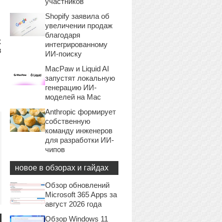
участников
Shopify заявила об
увеличении продаж
благодаря
х
интегрированному
в
ИИ-поиску
MacPaw и Liquid AI
запустят локальную
генерацию ИИ-
моделей на Mac
Anthropic формирует
собственную
команду инженеров
для разработки ИИ-
чипов
новое в обзорах и гайдах
Обзор обновлений
Microsoft 365 Apps за
август 2026 года
Обзор Windows 11