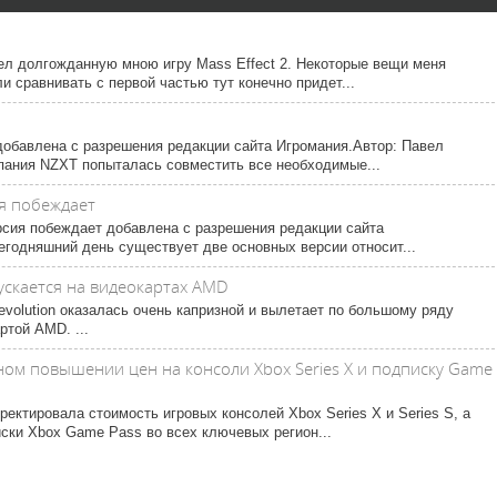
ел долгожданную мною игру Mass Effect 2. Некоторые вещи меня
и сравнивать с первой частью тут конечно придет...
обавлена с разрешения редакции сайта Игромания.Автор: Павел
пания NZXT попыталась совместить все необходимые...
ия побеждает
версия побеждает добавлена с разрешения редакции сайта
егодняшний день существует две основных версии относит...
пускается на видеокартах AMD
olution оказалась очень капризной и вылетает по большому ряду
ртой AMD. ...
ном повышении цен на консоли Xbox Series X и подписку Game
ректировала стоимость игровых консолей Xbox Series X и Series S, а
ски Xbox Game Pass во всех ключевых регион...