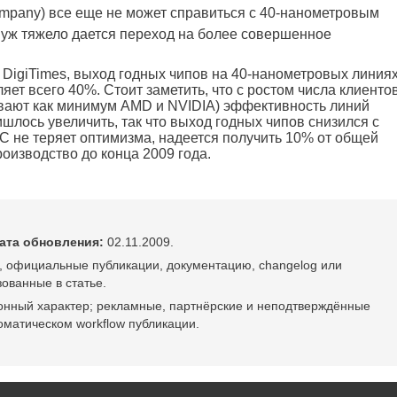
ompany) все еще не может справиться с 40-нанометровым
 уж тяжело дается переход на более совершенное
 DigiTimes, выход годных чипов на 40-нанометровых линия
ет всего 40%. Стоит заметить, что с ростом числа клиенто
вают как минимум AMD и NVIDIA) эффективность линий
шлось увеличить, так что выход годных чипов снизился с
 не теряет оптимизма, надеется получить 10% от общей
оизводство до конца 2009 года.
ата обновления:
02.11.2009.
, официальные публикации, документацию, changelog или
ованные в статье.
онный характер; рекламные, партнёрские и неподтверждённые
оматическом workflow публикации.