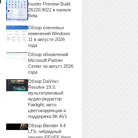
Insider Preview Build
26220.9022 в канале
Beta
Обзор ключевых
изменений Windows
11 в августе 2026
года
Обзор обновлений
Microsoft Partner
Center за август 2026
года
Обзор DaVinci
Resolve 19.3:
мультитрековый
аудио-редактор
Fairlight, авто-
цветокоррекция и
поддержка 8K AV1
Обзор Blender 4.4
LTS: гибридный
рендер EEVEE Next,