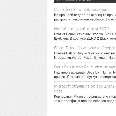
Mas Effect 3 - очень не скоро.
На прошлой неделе я наконец то прош
растроили, некоторые наоборот. Но есл
Новый стильный корпус NZXT
Статья Новый стильный корпус NZXT д
Шубский. В корпусе ZERO 2 Black ком
Call of Duty – "вьетнамская" верс
Статья Call of Duty – "вьетнамская" 
Игромания.Автор: Роман Епишин. На с
Deus Ex: Human Revolution не за
Недавно вышедшая Deus Ex: Human Rev
причин. Я играю на ноутбуке с видеока
Microsoft объявила об официаль
Pass
Корпорация Microsoft официально скор
также тарифных планов сервиса подпи