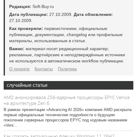
Редакция:
Soft-Buy.ru
Дата публикации:
27.10.2009.
Дата обновления:
27.10.2009.
Как проверяли:
первоисточники, официальные
публикации, документацию, changelog или профильные
материалы, использованные в статье.
Важно:
материал носит редакционный характер;
рекламные, партнёрские и неподтверждённые источники
не используются в автоматическом workflow публикации.
О проекте
Контакты
Политика
случайные статьи
AMD анонсировала 256-ядерные процессоры EPYC Venice
на архитектуре Zen 6
В рамках презентации «Advancing AI 2026» компания AMD раскрыла
первые официальные технические подробности о будущем
поколении серверных процессоров EPYC под кодовым названием
«Veni...
Как создать загрузочную флешку Windows 11 26H2: