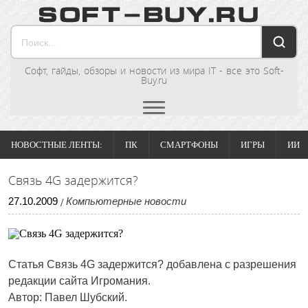
Софт, гайды, обзоры и новости из мира IT - все это Soft-
Buy.ru
НОВОСТНЫЕ ЛЕНТЫ:
ПК
СМАРТФОНЫ
ИГРЫ
ИИ
Связь 4G задержится?
27
.
10
.
2009
Компьютерные новости
/
Статья
Связь 4G задержится?
добавлена с разрешения
редакции сайта Игромания.
Автор: Павел Шубский.