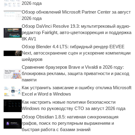
2026 года
Обзор обновлений Microsoft Partner Center за август
2026 года
Обзор DaVinci Resolve 19.3: мультитрековый аудио-
редактор Fairlight, авто-цветокоррекция и поддержка
8K AV1
Обзор Blender 4.4 LTS: гибридный рендер EEVEE
Next, автосохранение сцен и ускорение компиляции
шейдеров
Сравнение браузеров Brave и Vivaldi в 2026 году:
блокировка рекламы, защита приватности и расход
памяти
Как устранить зависание и ошибку отклика Microsoft
Excel и Word в Windows
Как настроить новые политики безопасности
Windows по руководству CTO за август 2026 года
Обзор Obsidian 1.8.5: нативная синхронизация
графов, поиск по регулярным выражениям и
быстрая работа с базами знаний