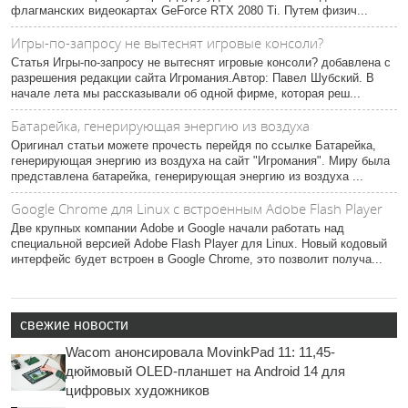
флагманских видеокартах GeForce RTX 2080 Ti. Путем физич...
Игры-по-запросу не вытеснят игровые консоли?
Статья Игры-по-запросу не вытеснят игровые консоли? добавлена с
разрешения редакции сайта Игромания.Автор: Павел Шубский. В
начале лета мы рассказывали об одной фирме, которая реш...
Батарейка, генерирующая энергию из воздуха
Оригинал статьи можете прочесть перейдя по ссылке Батарейка,
генерирующая энергию из воздуха на сайт "Игромания". Миру была
представлена батарейка, генерирующая энергию из воздуха ...
Google Chrome для Linux с встроенным Adobe Flash Player
Две крупных компании Adobe и Google начали работать над
специальной версией Adobe Flash Player для Linux. Новый кодовый
интерфейс будет встроен в Google Chrome, это позволит получа...
свежие новости
Wacom анонсировала MovinkPad 11: 11,45-
дюймовый OLED-планшет на Android 14 для
цифровых художников