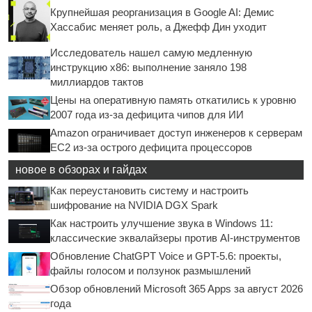
Крупнейшая реорганизация в Google AI: Демис
Хассабис меняет роль, а Джефф Дин уходит
Исследователь нашел самую медленную
инструкцию x86: выполнение заняло 198
миллиардов тактов
Цены на оперативную память откатились к уровню
2007 года из-за дефицита чипов для ИИ
Amazon ограничивает доступ инженеров к серверам
EC2 из-за острого дефицита процессоров
новое в обзорах и гайдах
Как переустановить систему и настроить
шифрование на NVIDIA DGX Spark
Как настроить улучшение звука в Windows 11:
классические эквалайзеры против AI-инструментов
Обновление ChatGPT Voice и GPT-5.6: проекты,
файлы голосом и ползунок размышлений
Обзор обновлений Microsoft 365 Apps за август 2026
года