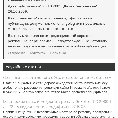
Дата публикации:
26.10.2009.
Дата обновления:
26.10.2009.
Как проверяли:
первоисточники, официальные
публикации, документацию, changelog или профильные
материалы, использованные в статье.
Важно:
материал носит редакционный характер;
рекламные, партнёрские и неподтверждённые источники
не используются в автоматическом workflow публикации.
О проекте
Контакты
Политика
случайные статьи
Социальные сети дорого обходятся британскому бизнесу
Статья Социальные сети дорого обходятся британскому бизнесу
добавлена с разрешения редакции сайта Игромания.Автор: Павел
Шубский. Аналитическое агентство Morse провело специфическ...
Мастерские начали модернизировать GeForce RTX 2080 Ti
до 22 ГБ видеопамяти с модификацией BIOS
Сервисные центры и независимые мастера по ремонту электроники
освоили коммерческую процедуру удвоения объема видеопамяти на