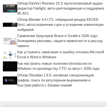
Обзор DaVinci Resolve 19.3: мультитрековый аудио-
редактор Fairlight, авто-цветокоррекция и поддержка
8K AV1
Обзор Blender 4.4 LTS: гибридный рендер EEVEE
Next, автосохранение сцен и ускорение компиляции
шейдеров
Сравнение браузеров Brave и Vivaldi в 2026 году:
блокировка рекламы, защита приватности и расход
памяти
Как устранить зависание и ошибку отклика Microsoft
Excel и Word в Windows
Как настроить новые политики безопасности
Windows по руководству CTO за август 2026 года
Обзор Obsidian 1.8.5: нативная синхронизация
графов, поиск по регулярным выражениям и
быстрая работа с базами знаний