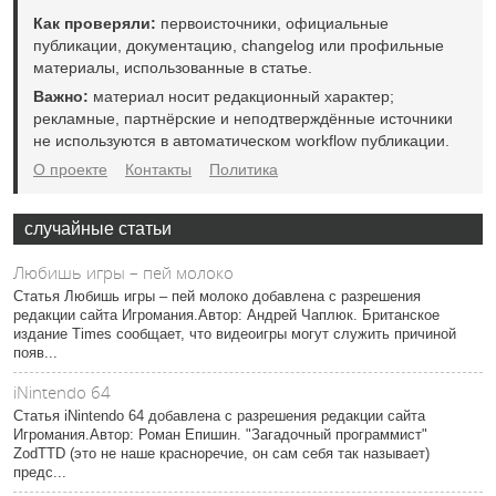
Как проверяли:
первоисточники, официальные
публикации, документацию, changelog или профильные
материалы, использованные в статье.
Важно:
материал носит редакционный характер;
рекламные, партнёрские и неподтверждённые источники
не используются в автоматическом workflow публикации.
О проекте
Контакты
Политика
случайные статьи
Любишь игры – пей молоко
Статья Любишь игры – пей молоко добавлена с разрешения
редакции сайта Игромания.Автор: Андрей Чаплюк. Британское
издание Times сообщает, что видеоигры могут служить причиной
появ...
iNintendo 64
Статья iNintendo 64 добавлена с разрешения редакции сайта
Игромания.Автор: Роман Епишин. "Загадочный программист"
ZodTTD (это не наше красноречие, он сам себя так называет)
предс...