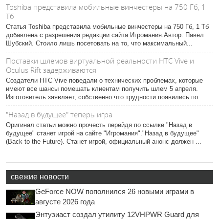
Toshiba представила мобильные винчестеры на 750 Гб, 1
Тб
Статья Toshiba представила мобильные винчестеры на 750 Гб, 1 Тб
добавлена с разрешения редакции сайта Игромания.Автор: Павел
Шубский. Стоило лишь посетовать на то, что максимальный...
Поставки шлемов виртуальной реальности HTC Vive и
Oculus Rift задерживаются
Создатели HTC Vive поведали о технических проблемах, которые
имеют все шансы помешать клиентам получить шлем 5 апреля.
Изготовитель заявляет, собственно что трудности появились по ...
"Назад в будущее" теперь игра
Оригинал статьи можно прочесть перейдя по ссылке "Назад в
будущее" станет игрой на сайте "Игромания"."Назад в будущее"
(Back to the Future). Станет игрой, официальный анонс должен ...
свежие новости
GeForce NOW пополнился 26 новыми играми в
августе 2026 года
Энтузиаст создал утилиту 12VHPWR Guard для