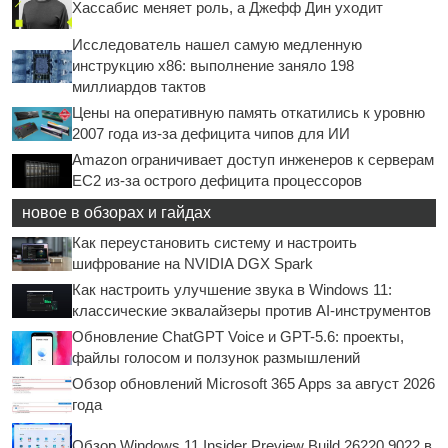
Хассабис меняет роль, а Джефф Дин уходит
Исследователь нашел самую медленную
инструкцию x86: выполнение заняло 198
миллиардов тактов
Цены на оперативную память откатились к уровню
2007 года из-за дефицита чипов для ИИ
Amazon ограничивает доступ инженеров к серверам
EC2 из-за острого дефицита процессоров
новое в обзорах и гайдах
Как переустановить систему и настроить
шифрование на NVIDIA DGX Spark
Как настроить улучшение звука в Windows 11:
классические эквалайзеры против AI-инструментов
Обновление ChatGPT Voice и GPT-5.6: проекты,
файлы голосом и ползунок размышлений
Обзор обновлений Microsoft 365 Apps за август 2026
года
Обзор Windows 11 Insider Preview Build 26220.9022 в