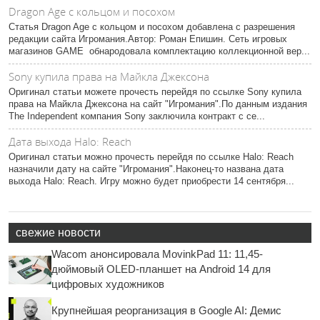
Dragon Age с кольцом и посохом
Статья Dragon Age с кольцом и посохом добавлена с разрешения
редакции сайта Игромания.Автор: Роман Епишин. Сеть игровых
магазинов GAME обнародовала комплектацию коллекционной вер...
Sony купила права на Майкла Джексона
Оригинал статьи можете прочесть перейдя по ссылке Sony купила
права на Майкла Джексона на сайт "Игромания".По данным издания
The Independent компания Sony заключила контракт с се...
Дата выхода Halo: Reach
Оригинал статьи можно прочесть перейдя по ссылке Halo: Reach
назначили дату на сайте "Игромания".Наконец-то названа дата
выхода Halo: Reach. Игру можно будет приобрести 14 сентября...
свежие новости
Wacom анонсировала MovinkPad 11: 11,45-
дюймовый OLED-планшет на Android 14 для
цифровых художников
Крупнейшая реорганизация в Google AI: Демис