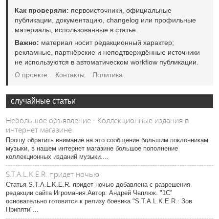
Как проверяли:
первоисточники, официальные
публикации, документацию, changelog или профильные
материалы, использованные в статье.
Важно:
материал носит редакционный характер;
рекламные, партнёрские и неподтверждённые источники
не используются в автоматическом workflow публикации.
О проекте
Контакты
Политика
случайные статьи
Небольшое объявление - Коллекционные издания в
интернет магазине
Прошу обратить внимание на это сообщение большим поклонникам
музыки, в нашем интернет магазине большое пополнение
коллекционных изданий музыки....
S.T.A.L.K.E.R. придет ночью
Статья S.T.A.L.K.E.R. придет ночью добавлена с разрешения
редакции сайта Игромания.Автор: Андрей Чаплюк. "1С"
основательно готовится к релизу боевика "S.T.A.L.K.E.R.: Зов
Припяти"...