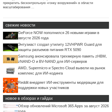
прекратить бесконтрольную «гонку вооружений» в области
масштабирования ...
свежие новости
GeForce NOW пополнился 26 новыми играми в
августе 2026 года
Энтузиаст создал утилиту 12VHPWR Guard для
защиты разъемов питания RTX 5090
Samsung анонсировала трехмерную память zHBM,
zNAND-O и BV-NAND для ИИ-серверов
AMD, Supermicro и Spectro Cloud вывели на рынок
комплекс для ИИ-кодинга
Reddit внедряет ИИ-инструменты модерации для
поддержки новых участников
новое в обзорах и гайдах
Обзор обновлений Microsoft 365 Apps за август 2026
года