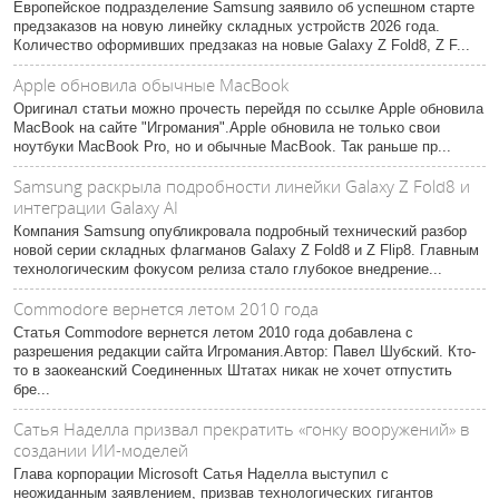
Европейское подразделение Samsung заявило об успешном старте
предзаказов на новую линейку складных устройств 2026 года.
Количество оформивших предзаказ на новые Galaxy Z Fold8, Z F...
Apple обновила обычные MacBook
Оригинал статьи можно прочесть перейдя по ссылке Apple обновила
MacBook на сайте "Игромания".Apple обновила не только свои
ноутбуки MacBook Pro, но и обычные MacBook. Так раньше пр...
Samsung раскрыла подробности линейки Galaxy Z Fold8 и
интеграции Galaxy AI
Компания Samsung опубликровала подробный технический разбор
новой серии складных флагманов Galaxy Z Fold8 и Z Flip8. Главным
технологическим фокусом релиза стало глубокое внедрение...
Commodore вернется летом 2010 года
Статья Commodore вернется летом 2010 года добавлена с
разрешения редакции сайта Игромания.Автор: Павел Шубский. Кто-
то в заокеанский Соединенных Штатах никак не хочет отпустить
бре...
Сатья Наделла призвал прекратить «гонку вооружений» в
создании ИИ-моделей
Глава корпорации Microsoft Сатья Наделла выступил с
неожиданным заявлением, призвав технологических гигантов