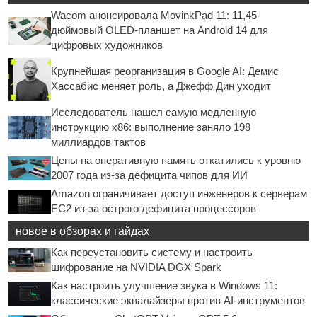
Wacom анонсировала MovinkPad 11: 11,45-
дюймовый OLED-планшет на Android 14 для
цифровых художников
Крупнейшая реорганизация в Google AI: Демис
Хассабис меняет роль, а Джефф Дин уходит
Исследователь нашел самую медленную
инструкцию x86: выполнение заняло 198
миллиардов тактов
Цены на оперативную память откатились к уровню
2007 года из-за дефицита чипов для ИИ
Amazon ограничивает доступ инженеров к серверам
EC2 из-за острого дефицита процессоров
новое в обзорах и гайдах
Как переустановить систему и настроить
шифрование на NVIDIA DGX Spark
Как настроить улучшение звука в Windows 11:
классические эквалайзеры против AI-инструментов