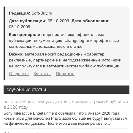
Редакция:
Soft-Buy.ru
Дата публикации:
05.10.2009.
Дата обновления:
05.10.2009.
Как проверяли:
первоисточники, официальные
публикации, документацию, changelog или профильные
материалы, использованные в статье.
Важно:
материал носит редакционный характер;
рекламные, партнёрские и неподтверждённые источники
не используются в автоматическом workflow публикации.
О проекте
Контакты
Политика
случайные статьи
Sony остановит выпуск дисков с новыми играми PlayStation
в 2028 году
Sony Interactive Entertainment объявила, что с января 2028 года
новые игры для консолей PlayStation больше не будут выпускаться
на физических дисках. После этой даты новые релизы о...