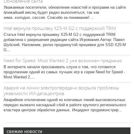
Обновление сайта
Уважаемые посетители, обновление новостей и программ на сайте
ближайший месяц будет редко выполняться, так как
зима..холодно..сессия. Спасибо за понимание! ...
Intel вернула прошивку X25-M G2 с поддержкой TRIM
Статья Intel вернула прошивку X25-M G2 с поддержкой TRIM
добавлена с разрешения редакции сайта Игромания.Автор: Павел
Шубский. Напомним, релиз продвинутой прошивки для SSD X25-M
G...
Need for Speed: Most Wanted 2 уже возможен предзаказ
В интернете начали проскакивать слухи о том, что готовится
продолжение одной из самых лучших игр в серии Need for Speed -
Most Wanted 2....
Авария на линии электропередачи вскрыла проблемы
уязвимости ИИ-датацентров
Аварийное отключение одной из ключевых линий высоковольтных
передач вызвало каскадный сбой в работе крупного регионального
кластера центров обработки данных. Инцидент продемонстрир...
свежие новости