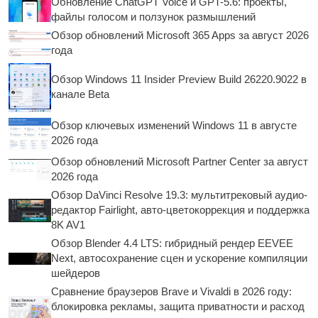
Обновление ChatGPT Voice и GPT-5.6: проекты,
файлы голосом и ползунок размышлений
Обзор обновлений Microsoft 365 Apps за август 2026
года
Обзор Windows 11 Insider Preview Build 26220.9022 в
канале Beta
Обзор ключевых изменений Windows 11 в августе
2026 года
Обзор обновлений Microsoft Partner Center за август
2026 года
Обзор DaVinci Resolve 19.3: мультитрековый аудио-
редактор Fairlight, авто-цветокоррекция и поддержка
8K AV1
Обзор Blender 4.4 LTS: гибридный рендер EEVEE
Next, автосохранение сцен и ускорение компиляции
шейдеров
Сравнение браузеров Brave и Vivaldi в 2026 году:
блокировка рекламы, защита приватности и расход