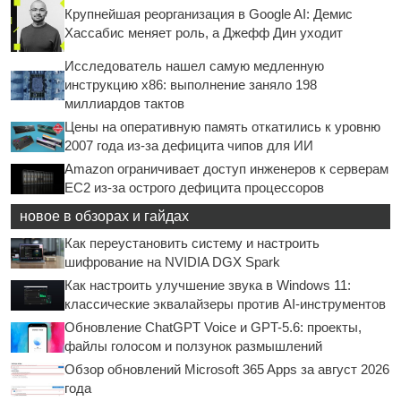
Крупнейшая реорганизация в Google AI: Демис
Хассабис меняет роль, а Джефф Дин уходит
Исследователь нашел самую медленную
инструкцию x86: выполнение заняло 198
миллиардов тактов
Цены на оперативную память откатились к уровню
2007 года из-за дефицита чипов для ИИ
Amazon ограничивает доступ инженеров к серверам
EC2 из-за острого дефицита процессоров
новое в обзорах и гайдах
Как переустановить систему и настроить
шифрование на NVIDIA DGX Spark
Как настроить улучшение звука в Windows 11:
классические эквалайзеры против AI-инструментов
Обновление ChatGPT Voice и GPT-5.6: проекты,
файлы голосом и ползунок размышлений
Обзор обновлений Microsoft 365 Apps за август 2026
года