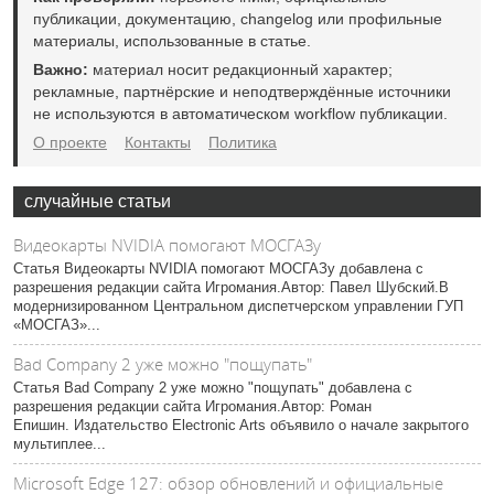
публикации, документацию, changelog или профильные
материалы, использованные в статье.
Важно:
материал носит редакционный характер;
рекламные, партнёрские и неподтверждённые источники
не используются в автоматическом workflow публикации.
О проекте
Контакты
Политика
случайные статьи
Видеокарты NVIDIA помогают МОСГАЗу
Статья Видеокарты NVIDIA помогают МОСГАЗу добавлена с
разрешения редакции сайта Игромания.Автор: Павел Шубский.В
модернизированном Центральном диспетчерском управлении ГУП
«МОСГАЗ»...
Bad Company 2 уже можно "пощупать"
Статья Bad Company 2 уже можно "пощупать" добавлена с
разрешения редакции сайта Игромания.Автор: Роман
Епишин. Издательство Electronic Arts объявило о начале закрытого
мультиплее...
Microsoft Edge 127: обзор обновлений и официальные