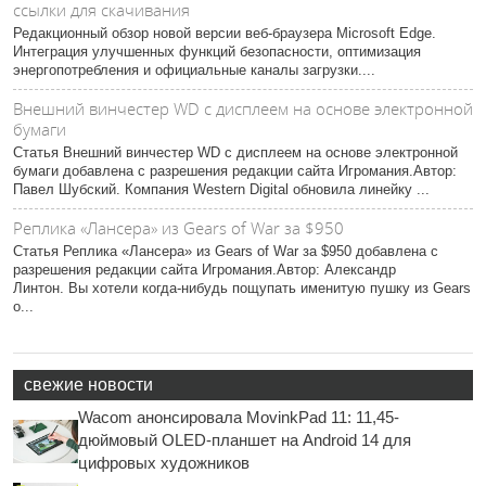
ссылки для скачивания
Редакционный обзор новой версии веб-браузера Microsoft Edge.
Интеграция улучшенных функций безопасности, оптимизация
энергопотребления и официальные каналы загрузки....
Внешний винчестер WD с дисплеем на основе электронной
бумаги
Статья Внешний винчестер WD с дисплеем на основе электронной
бумаги добавлена с разрешения редакции сайта Игромания.Автор:
Павел Шубский. Компания Western Digital обновила линейку ...
Реплика «Лансера» из Gears of War за $950
Статья Реплика «Лансера» из Gears of War за $950 добавлена с
разрешения редакции сайта Игромания.Автор: Александр
Линтон. Вы хотели когда-нибудь пощупать именитую пушку из Gears
o...
свежие новости
Wacom анонсировала MovinkPad 11: 11,45-
дюймовый OLED-планшет на Android 14 для
цифровых художников