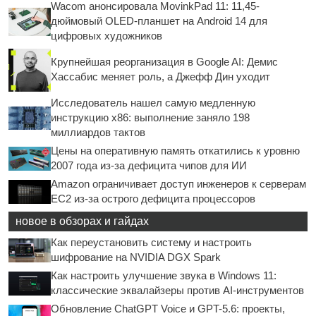
Wacom анонсировала MovinkPad 11: 11,45-
дюймовый OLED-планшет на Android 14 для
цифровых художников
Крупнейшая реорганизация в Google AI: Демис
Хассабис меняет роль, а Джефф Дин уходит
Исследователь нашел самую медленную
инструкцию x86: выполнение заняло 198
миллиардов тактов
Цены на оперативную память откатились к уровню
2007 года из-за дефицита чипов для ИИ
Amazon ограничивает доступ инженеров к серверам
EC2 из-за острого дефицита процессоров
новое в обзорах и гайдах
Как переустановить систему и настроить
шифрование на NVIDIA DGX Spark
Как настроить улучшение звука в Windows 11:
классические эквалайзеры против AI-инструментов
Обновление ChatGPT Voice и GPT-5.6: проекты,