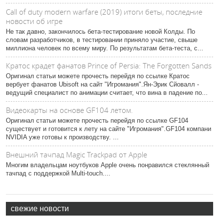
Сall of duty modern warfare (2019) итоги беты, последние
новости об игре
Не так давно, закончилось бета-тестирование новой Колды. По
словам разработчиков, в тестировании приняло участие, свыше
миллиона человек по всему миру. По результатам бета-теста, с...
Кратос крадет фанатов Prince of Persia: The Forgotten Sands
Оригинал статьи можете прочесть перейдя по ссылке Кратос
вербует фанатов Ubisoft на сайт "Игромания".Ян-Эрик Сйовалл -
ведущий специалист по анимации считает, что вина в падение по...
Видеокарты на основе GF104 летом.
Оригинал статьи можете прочесть перейдя по ссылке GF104
существует и готовится к лету на сайте "Игромания".GF104 компани
NVIDIA уже готовы к производству. ...
Внешний тачпад Magic Trackpad от Apple
Многим владельцам ноутбуков Apple очень понравился стеклянный
тачпад с поддержкой Multi-touch....
свежие новости