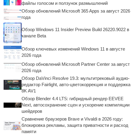
файлы голосом и ползунок размышлений
Обзор обновлений Microsoft 365 Apps за август 2026
года
Обзор Windows 11 Insider Preview Build 26220.9022 в
канале Beta
Обзор ключевых изменений Windows 11 в августе
2026 года
Обзор обновлений Microsoft Partner Center за август
2026 года
Обзор DaVinci Resolve 19.3: мультитрековый аудио-
редактор Fairlight, авто-цветокоррекция и поддержка
8K AV1
Обзор Blender 4.4 LTS: гибридный рендер EEVEE
Next, автосохранение сцен и ускорение компиляции
шейдеров
Сравнение браузеров Brave и Vivaldi в 2026 году:
блокировка рекламы, защита приватности и расход
памяти