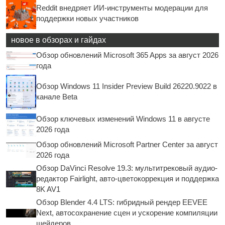
Reddit внедряет ИИ-инструменты модерации для
поддержки новых участников
новое в обзорах и гайдах
Обзор обновлений Microsoft 365 Apps за август 2026
года
Обзор Windows 11 Insider Preview Build 26220.9022 в
канале Beta
Обзор ключевых изменений Windows 11 в августе
2026 года
Обзор обновлений Microsoft Partner Center за август
2026 года
Обзор DaVinci Resolve 19.3: мультитрековый аудио-
редактор Fairlight, авто-цветокоррекция и поддержка
8K AV1
Обзор Blender 4.4 LTS: гибридный рендер EEVEE
Next, автосохранение сцен и ускорение компиляции
шейдеров