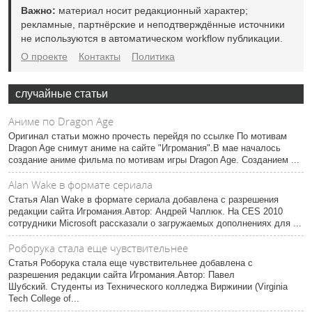
Важно:
материал носит редакционный характер;
рекламные, партнёрские и неподтверждённые источники
не используются в автоматическом workflow публикации.
О проекте
Контакты
Политика
случайные статьи
Аниме по Dragon Age
Оригинал статьи можно прочесть перейдя по ссылке По мотивам
Dragon Age снимут аниме на сайте "Игромания".В мае началось
создание аниме фильма по мотивам игры Dragon Age. Созданием ...
Alan Wake в формате сериала
Статья Alan Wake в формате сериала добавлена с разрешения
редакции сайта Игромания.Автор: Андрей Чаплюк. На CES 2010
сотрудники Microsoft рассказали о загружаемых дополнениях для ...
Роборука стала еще чувствительнее
Статья Роборука стала еще чувствительнее добавлена с
разрешения редакции сайта Игромания.Автор: Павел
Шубский. Студенты из Технического колледжа Виржинии (Virginia
Tech College of...