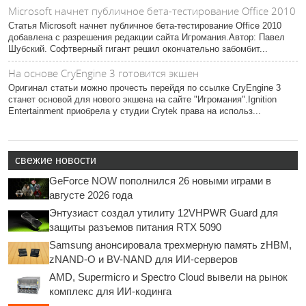
Microsoft начнет публичное бета-тестирование Office 2010
Статья Microsoft начнет публичное бета-тестирование Office 2010
добавлена с разрешения редакции сайта Игромания.Автор: Павел
Шубский. Софтверный гигант решил окончательно забомбит...
На основе CryEngine 3 готовится экшен
Оригинал статьи можно прочесть перейдя по ссылке CryEngine 3
станет основой для нового экшена на сайте "Игромания".Ignition
Entertainment приобрела у студии Crytek права на использ...
свежие новости
GeForce NOW пополнился 26 новыми играми в
августе 2026 года
Энтузиаст создал утилиту 12VHPWR Guard для
защиты разъемов питания RTX 5090
Samsung анонсировала трехмерную память zHBM,
zNAND-O и BV-NAND для ИИ-серверов
AMD, Supermicro и Spectro Cloud вывели на рынок
комплекс для ИИ-кодинга