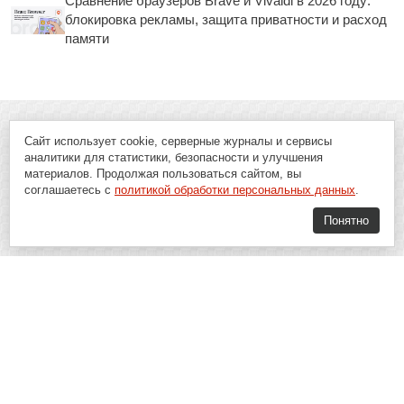
Сравнение браузеров Brave и Vivaldi в 2026 году:
блокировка рекламы, защита приватности и расход
памяти
Сайт использует cookie, серверные журналы и сервисы
аналитики для статистики, безопасности и улучшения
материалов. Продолжая пользоваться сайтом, вы
соглашаетесь с
политикой обработки персональных данных
.
Понятно
Soft-Buy.ru - информационный портал о компьютерах, программах и
играх: новости IT, материалы о софте, обзоры и сравнения программ,
пошаговые гайды и инструкции. При использовании материалов сайта,
ссылка на
Soft-Buy.ru
обязательна.
16+
Soft-Buy.ru 2008 - 2026
Главная
Блог
О проекте
Контакты
Политика