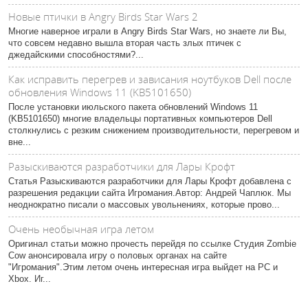
Новые птички в Angry Birds Star Wars 2
Многие наверное играли в Angry Birds Star Wars, но знаете ли Вы,
что совсем недавно вышла вторая часть злых птичек с
джедайскими способностями?...
Как исправить перегрев и зависания ноутбуков Dell после
обновления Windows 11 (KB5101650)
После установки июльского пакета обновлений Windows 11
(KB5101650) многие владельцы портативных компьютеров Dell
столкнулись с резким снижением производительности, перегревом и
вне...
Разыскиваются разработчики для Лары Крофт
Статья Разыскиваются разработчики для Лары Крофт добавлена с
разрешения редакции сайта Игромания.Автор: Андрей Чаплюк. Мы
неоднократно писали о массовых увольнениях, которые прово...
Очень необычная игра летом
Оригинал статьи можно прочесть перейдя по ссылке Студия Zombie
Cow анонсировала игру о половых органах на сайте
"Игромания".Этим летом очень интересная игра выйдет на PC и
Xbox. Иг...