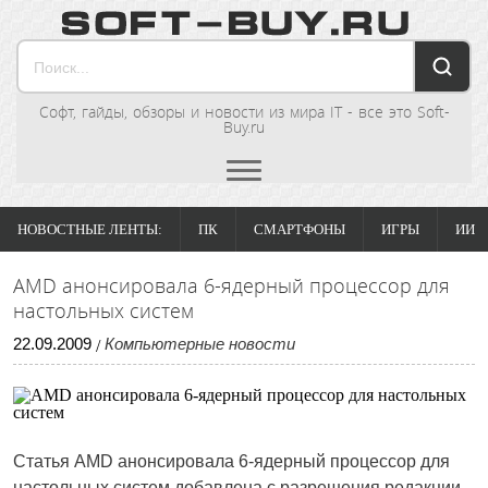
Софт, гайды, обзоры и новости из мира IT - все это Soft-
Buy.ru
НОВОСТНЫЕ ЛЕНТЫ:
ПК
СМАРТФОНЫ
ИГРЫ
ИИ
AMD анонсировала 6-ядерный процессор для
настольных систем
22
.
09
.
2009
Компьютерные новости
/
Статья
AMD анонсировала 6-ядерный процессор для
настольных систем
добавлена с разрешения редакции