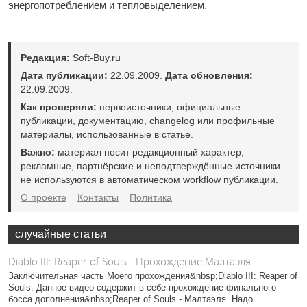
энергопотреблением и тепловыделением.
Редакция:
Soft-Buy.ru
Дата публикации:
22.09.2009.
Дата обновления:
22.09.2009.
Как проверяли:
первоисточники, официальные
публикации, документацию, changelog или профильные
материалы, использованные в статье.
Важно:
материал носит редакционный характер;
рекламные, партнёрские и неподтверждённые источники
не используются в автоматическом workflow публикации.
О проекте
Контакты
Политика
случайные статьи
Diablo III: Reaper of Souls - Прохождение Малтаэля
Заключительная часть Моего прохождения&nbsp;Diablo III: Reaper of
Souls. Данное видео содержит в себе прохождение финального
босса дополнения&nbsp;Reaper of Souls - Малтаэля. Надо ...