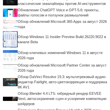
классические эквалайзеры против AI-инструментов
Обновление ChatGPT Voice и GPT-5.6: проекты,
файлы голосом и ползунок размышлений
Обзор обновлений Microsoft 365 Apps за август 2026
года
Обзор Windows 11 Insider Preview Build 26220.9022 в
канале Beta
Обзор ключевых изменений Windows 11 в августе
2026 года
Обзор обновлений Microsoft Partner Center за август
2026 года
Обзор DaVinci Resolve 19.3: мультитрековый аудио-
редактор Fairlight, авто-цветокоррекция и поддержка
8K AV1
Обзор Blender 4.4 LTS: гибридный рендер EEVEE
Next, автосохранение сцен и ускорение компиляции
шейдеров