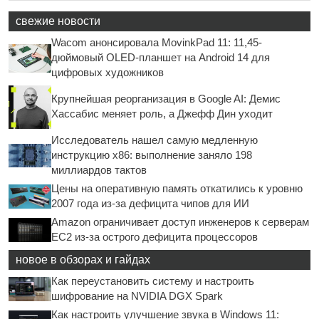
свежие новости
Wacom анонсировала MovinkPad 11: 11,45-
дюймовый OLED-планшет на Android 14 для
цифровых художников
Крупнейшая реорганизация в Google AI: Демис
Хассабис меняет роль, а Джефф Дин уходит
Исследователь нашел самую медленную
инструкцию x86: выполнение заняло 198
миллиардов тактов
Цены на оперативную память откатились к уровню
2007 года из-за дефицита чипов для ИИ
Amazon ограничивает доступ инженеров к серверам
EC2 из-за острого дефицита процессоров
новое в обзорах и гайдах
Как переустановить систему и настроить
шифрование на NVIDIA DGX Spark
Как настроить улучшение звука в Windows 11: