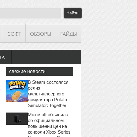
СОФТ
ОБЗОРЫ
ГАЙДЫ
ТА
свежие новости
В Steam состоялся
релиз
мультиплеерного
симулятора Potato
Simulator: Together
Microsoft объявила
об официальном
повышении цен на
консоли Xbox Series