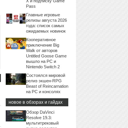
X и подписку Game
Pass
Главные игровые
релизы августа 2026
года: список самых
ожидаемых новинок
Кооперативное
приключение Big
Walk от авторов
Untitled Goose Game
вышло на PC и
Nintendo Switch 2
Состоялся мировой
релиз экшен-RPG
Beast of Reincarnation
на PC и консолях
новое в обзорах и гайдах
Обзор DaVinci
Resolve 19.3:
мультитрековый