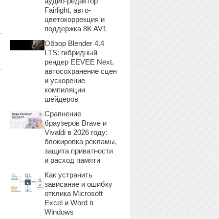
аудио-редактор
Fairlight, авто-
цветокоррекция и
поддержка 8K AV1
Обзор Blender 4.4
LTS: гибридный
рендер EEVEE Next,
автосохранение сцен
и ускорение
компиляции
шейдеров
Сравнение
браузеров Brave и
Vivaldi в 2026 году:
блокировка рекламы,
защита приватности
и расход памяти
Как устранить
зависание и ошибку
отклика Microsoft
Excel и Word в
Windows