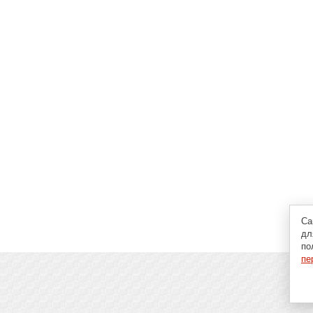
Са
дл
по
пе