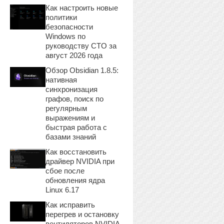
Как настроить новые
политики
безопасности
Windows по
руководству CTO за
август 2026 года
Обзор Obsidian 1.8.5:
нативная
синхронизация
графов, поиск по
регулярным
выражениям и
быстрая работа с
базами знаний
Как восстановить
драйвер NVIDIA при
сбое после
обновления ядра
Linux 6.17
Как исправить
перегрев и остановку
вентиляторов NVIDIA