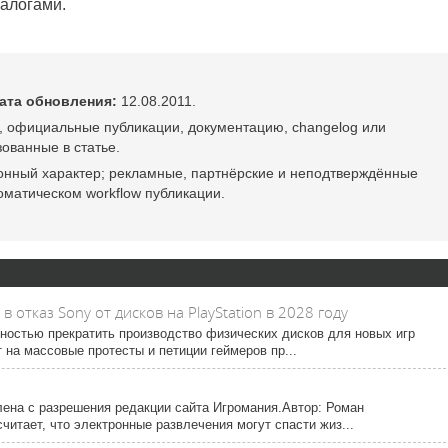
алогами.
ата обновления:
12.08.2011.
, официальные публикации, документацию, changelog или
ованные в статье.
онный характер; рекламные, партнёрские и неподтверждённые
оматическом workflow публикации.
 отказ Sony от дисков на PlayStation в 2028 году
ностью прекратить производство физических дисков для новых игр
ет на массовые протесты и петиции геймеров пр...
лена с разрешения редакции сайта Игромания.Автор: Роман
итает, что электронные развлечения могут спасти жиз...