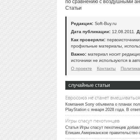
по сравнению с воздушными ан
Статьи
Редакция:
Soft-Buy.ru
Дата публикации:
12.08.2011.
Д
Как проверяли:
первоисточники
профильные материалы, использ
Важно:
материал носит редакци
источники не используются в авт
О проекте
Контакты
Политика
случайные статьи
Евросоюз не станет вмешиваться в
Компания Sony объявила о планах пол
PlayStation с января 2028 года. В отв
Игры спасут пехотинцев
Статья Игры спасут пехотинцев добав
Епишин.Американское правительство сч