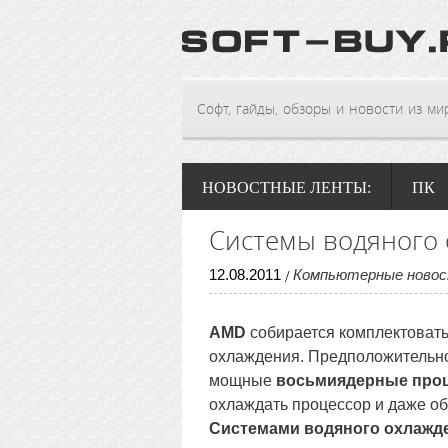
Софт, гайды, обзоры и новости из мира
НОВОСТНЫЕ ЛЕНТЫ:
ПК
Системы водяного
12
.
08
.
2011
Компьютерные ново
/
AMD
собирается комплектоват
охлаждения. Предположительно
мощные
восьмиядерные про
охлаждать процессор и даже об
Системами водяного охлажд