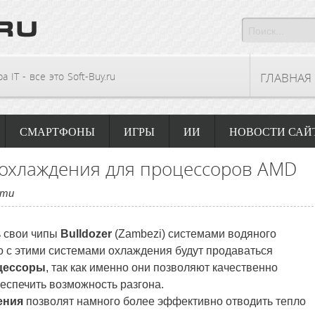
 IT - все это Soft-Buy.ru
ГЛАВНАЯ
СМАРТФОНЫ
ИГРЫ
ИИ
НОВОСТИ САЙ
 охлаждения для процессоров AMD
сти
ь свои чипы
Bulldozer
(Zambezi) системами водяного
 с этими системами охлаждения будут продаваться
цессоры
, так как именно они позволяют качественно
еспечить возможность разгона.
ения
позволят намного более эффективно отводить тепло