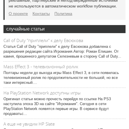
рекламные, партнёрские и неподтверждённые источники
не используются в автоматическом workflow публикации.
О проекте
Контакты
Политика
случайные статьи
Call of Duty "приплели" к делу Евсюкова
Статья Call of Duty "приплели" к делу Евсюкова добавлена с
разрешения редакции сайта Игромания.Автор: Роман Епишин. От
камня, брошенного депутатом Селезневым в сторону Call of Duty...
Mass Effect 3 - телевизионный ролик
Полтары недели до выхода игры Mass Effect 3, в сети появилась
телевизионный ролик по продолжительности не большой, но все
таки интересный....
На PlayStation Network доступны игры
Оригинал статьи можно прочесть перейдя по ссылке На PS3
наступила эпоха 3D на сайте "Игромания". Сегодня в сети
PlayStation Network появятся первые игры. В сервисе будут
продаватьс...
А еще не увидим HP Slate