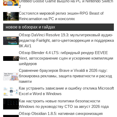
Untitled Goose Game вышло на PC и Nintendo Switch
2
Состоялся мировой релиз экшен-RPG Beast of
Reincarnation на PC и консолях
новое в обзорах и гайдах
Обзор DaVinci Resolve 19.3: мультитрековый аудио-
редактор Fairlight, авто-цветокоррекция и поддержка
8K AV1
Обзор Blender 4.4 LTS: гибридный рендер EEVEE
Next, автосохранение сцен и ускорение компиляции
шейдеров
Сравнение браузеров Brave и Vivaldi в 2026 году:
блокировка рекламы, защита приватности и расход
памяти
Как устранить зависание и ошибку отклика Microsoft
Excel и Word в Windows
Как настроить новые политики безопасности
Windows по руководству CTO за август 2026 года
Обзор Obsidian 1.8.5: нативная синхронизация