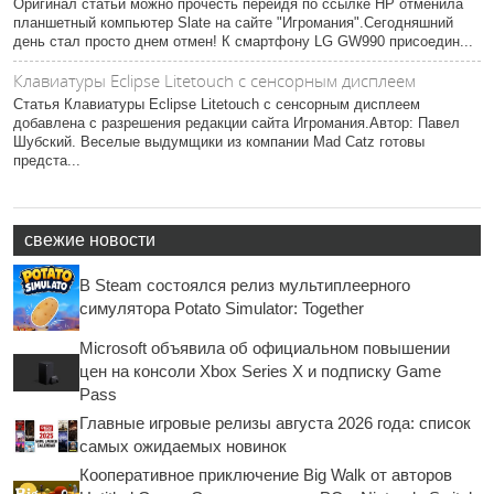
Оригинал статьи можно прочесть перейдя по ссылке HP отменила
планшетный компьютер Slate на сайте "Игромания".Сегодняшний
день стал просто днем отмен! К смартфону LG GW990 присоедин...
Клавиатуры Eclipse Litetouch с сенсорным дисплеем
Статья Клавиатуры Eclipse Litetouch с сенсорным дисплеем
добавлена с разрешения редакции сайта Игромания.Автор: Павел
Шубский. Веселые выдумщики из компании Mad Catz готовы
предста...
свежие новости
В Steam состоялся релиз мультиплеерного
симулятора Potato Simulator: Together
Microsoft объявила об официальном повышении
цен на консоли Xbox Series X и подписку Game
Pass
Главные игровые релизы августа 2026 года: список
самых ожидаемых новинок
Кооперативное приключение Big Walk от авторов