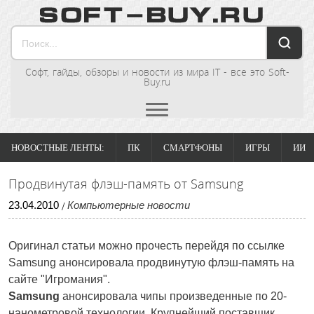
Софт, гайды, обзоры и новости из мира IT - все это Soft-
Buy.ru
НОВОСТНЫЕ ЛЕНТЫ:
ПК
СМАРТФОНЫ
ИГРЫ
ИИ
Продвинутая флэш-память от Samsung
23
.
04
.
2010
Компьютерные новости
/
Оригинал статьи можно прочесть перейдя по ссылке
Samsung анонсировала продвинутую флэш-память на
сайте "Игромания".
Samsung
анонсировала чипы произведенные по 20-
нанометровой технологии. Крупнейший поставщик