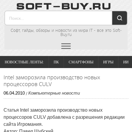
Софт, гайды, обзоры и новости из мира IT - все это Soft-
Buy.ru
НОВОСТНЫЕ ЛЕНТЫ:
ПК
СМАРТФОНЫ
ИГРЫ
ИИ
Intel заморозила производство новых
процессоров CULV
06
.
04
.
2010
Компьютерные новости
/
Статья Intel заморозила производство новых
процессоров CULV добавлена с разрешения редакции
сайта Игромания.
Автор: Павел Шубский.