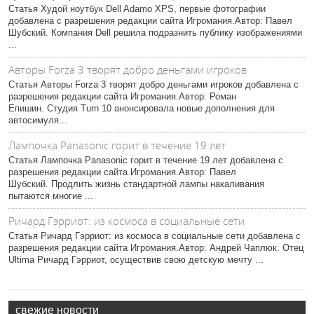
Статья Худой ноутбук Dell Adamo XPS, первые фотографии
добавлена с разрешения редакции сайта Игромания.Автор: Павел
Шубский. Компания Dell решила подразнить публику изображениями
...
Авторы Forza 3 творят добро деньгами игроков
Статья Авторы Forza 3 творят добро деньгами игроков добавлена с
разрешения редакции сайта Игромания.Автор: Роман
Епишин. Студия Turn 10 анонсировала новые дополнения для
автосимуля...
Лампочка Panasonic горит в течение 19 лет
Статья Лампочка Panasonic горит в течение 19 лет добавлена с
разрешения редакции сайта Игромания.Автор: Павел
Шубский. Продлить жизнь стандартной лампы накаливания
пытаются многие ...
Ричард Гэрриот: из космоса в социальные сети
Статья Ричард Гэрриот: из космоса в социальные сети добавлена с
разрешения редакции сайта Игромания.Автор: Андрей Чаплюк. Отец
Ultima Ричард Гэрриот, осуществив свою детскую мечту ...
свежие новости