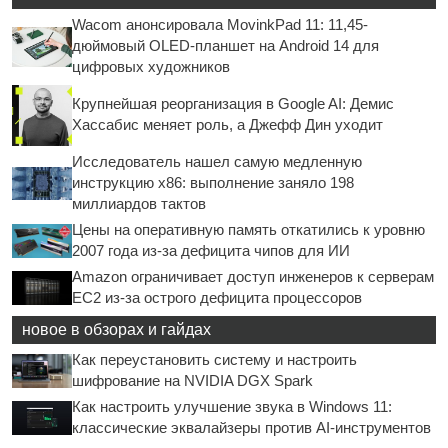
Wacom анонсировала MovinkPad 11: 11,45-
дюймовый OLED-планшет на Android 14 для
цифровых художников
Крупнейшая реорганизация в Google AI: Демис
Хассабис меняет роль, а Джефф Дин уходит
Исследователь нашел самую медленную
инструкцию x86: выполнение заняло 198
миллиардов тактов
Цены на оперативную память откатились к уровню
2007 года из-за дефицита чипов для ИИ
Amazon ограничивает доступ инженеров к серверам
EC2 из-за острого дефицита процессоров
новое в обзорах и гайдах
Как переустановить систему и настроить
шифрование на NVIDIA DGX Spark
Как настроить улучшение звука в Windows 11:
классические эквалайзеры против AI-инструментов