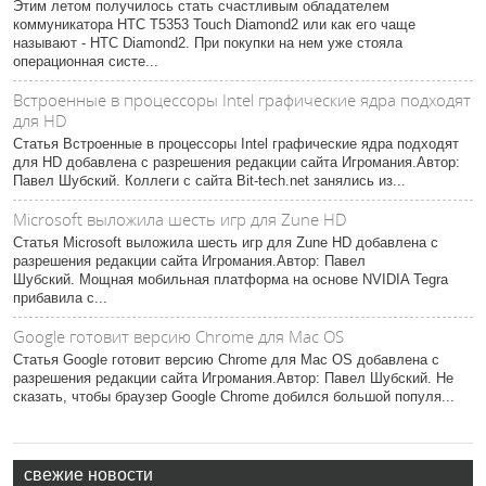
Этим летом получилось стать счастливым обладателем
коммуникатора HTC T5353 Touch Diamond2 или как его чаще
называют - HTC Diamond2. При покупки на нем уже стояла
операционная систе...
Встроенные в процессоры Intel графические ядра подходят
для HD
Статья Встроенные в процессоры Intel графические ядра подходят
для HD добавлена с разрешения редакции сайта Игромания.Автор:
Павел Шубский. Коллеги с сайта Bit-tech.net занялись из...
Microsoft выложила шесть игр для Zune HD
Статья Microsoft выложила шесть игр для Zune HD добавлена с
разрешения редакции сайта Игромания.Автор: Павел
Шубский. Мощная мобильная платформа на основе NVIDIA Tegra
прибавила с...
Google готовит версию Chrome для Mac OS
Статья Google готовит версию Chrome для Mac OS добавлена с
разрешения редакции сайта Игромания.Автор: Павел Шубский. Не
сказать, чтобы браузер Google Chrome добился большой популя...
свежие новости