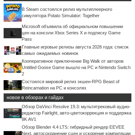
В Steam состоялся релиз мультиплеерного
симулятора Potato Simulator: Together
Microsoft объявила об официальном повышении
цен на консоли Xbox Series X и подписку Game
Pass
Главные игровые релизы августа 2026 года: список
самых ожидаемых новинок
Кооперативное приключение Big Walk от авторов
Untitled Goose Game вышло на PC и Nintendo Switch
2
Состоялся мировой релиз экшен-RPG Beast of
Reincarnation на PC и консолях
новое в обзорах и гайдах
Обзор DaVinci Resolve 19.3: мультитрековый аудио-
редактор Fairlight, авто-цветокоррекция и поддержка
8K AV1
Обзор Blender 4.4 LTS: гибридный рендер EEVEE
Next, автосохранение сцен и ускорение компиляции