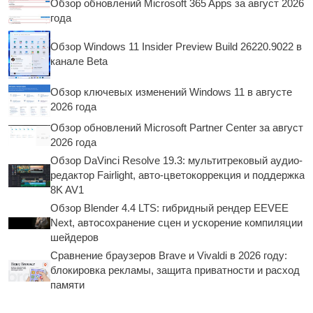
Обзор обновлений Microsoft 365 Apps за август 2026
года
Обзор Windows 11 Insider Preview Build 26220.9022 в
канале Beta
Обзор ключевых изменений Windows 11 в августе
2026 года
Обзор обновлений Microsoft Partner Center за август
2026 года
Обзор DaVinci Resolve 19.3: мультитрековый аудио-
редактор Fairlight, авто-цветокоррекция и поддержка
8K AV1
Обзор Blender 4.4 LTS: гибридный рендер EEVEE
Next, автосохранение сцен и ускорение компиляции
шейдеров
Сравнение браузеров Brave и Vivaldi в 2026 году:
блокировка рекламы, защита приватности и расход
памяти