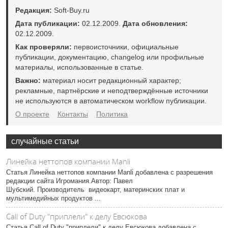
Редакция:
Soft-Buy.ru
Дата публикации:
02.12.2009.
Дата обновления:
02.12.2009.
Как проверяли:
первоисточники, официальные
публикации, документацию, changelog или профильные
материалы, использованные в статье.
Важно:
материал носит редакционный характер;
рекламные, партнёрские и неподтверждённые источники
не используются в автоматическом workflow публикации.
О проекте
Контакты
Политика
случайные статьи
Линейка неттопов компании Manli
Статья Линейка неттопов компании Manli добавлена с разрешения
редакции сайта Игромания.Автор: Павел
Шубский. Производитель видеокарт, материнских плат и
мультимедийных продуктов ...
Call of Duty "приплели" к делу Евсюкова
Статья Call of Duty "приплели" к делу Евсюкова добавлена с