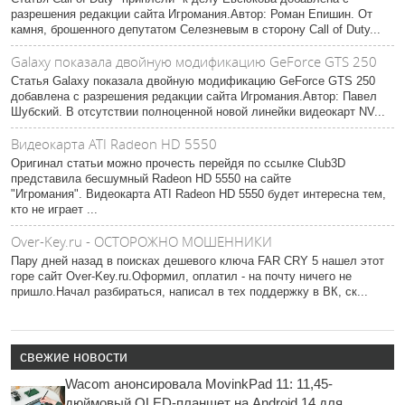
разрешения редакции сайта Игромания.Автор: Роман Епишин. От
камня, брошенного депутатом Селезневым в сторону Call of Duty...
Galaxy показала двойную модификацию GeForce GTS 250
Статья Galaxy показала двойную модификацию GeForce GTS 250
добавлена с разрешения редакции сайта Игромания.Автор: Павел
Шубский. В отсутствии полноценной новой линейки видеокарт NV...
Видеокарта ATI Radeon HD 5550
Оригинал статьи можно прочесть перейдя по ссылке Club3D
представила бесшумный Radeon HD 5550 на сайте
"Игромания". Видеокарта ATI Radeon HD 5550 будет интересна тем,
кто не играет ...
Over-Key.ru - ОСТОРОЖНО МОШЕННИКИ
Пару дней назад в поисках дешевого ключа FAR CRY 5 нашел этот
горе сайт Over-Key.ru.Оформил, оплатил - на почту ничего не
пришло.Начал разбираться, написал в тех поддержку в ВК, ск...
свежие новости
Wacom анонсировала MovinkPad 11: 11,45-
дюймовый OLED-планшет на Android 14 для