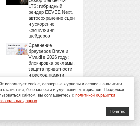
Обзор Blender 4.4
LTS: гибридный
рендер EEVEE Next,
автосохранение сцен
и ускорение
компиляции
шейдеров
Сравнение
браузеров Brave и
Vivaldi в 2026 году:
блокировка рекламы,
защита приватности
и расход памяти
йт использует cookie, серверные журналы и сервисы аналитики
я статистики, безопасности и улучшения материалов. Продолжая
льзоваться сайтом, вы соглашаетесь с
политикой обработки
рсональных данных
.
Понятно
16+
Soft-Buy.ru 2008 - 2026