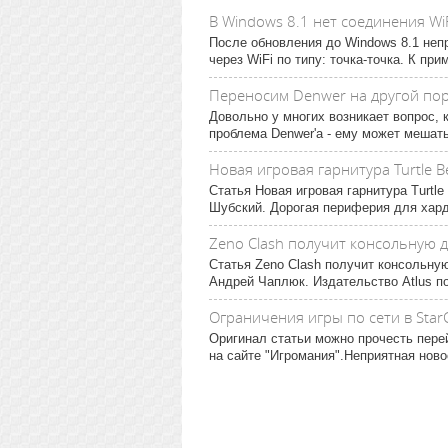
В Windows 8.1 нет соединения WiF
После обновления до Windows 8.1 неп
через WiFi по типу: точка-точка. К пр
Переносим Denwer на другой по
Довольно у многих возникает вопрос, 
проблема Denwer'а - ему может мешать
Новая игровая гарнитура Turtle B
Статья Новая игровая гарнитура Turtl
Шубский. Дорогая периферия для хард
Zeno Clash получит консольную 
Статья Zeno Clash получит консольну
Андрей Чаплюк. Издательство Atlus п
Ограничения игры по сети в StarC
Оригинал статьи можно прочесть перей
на сайте "Игромания".Неприятная новос