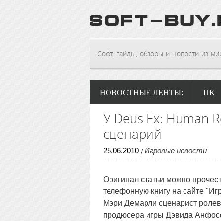
Софт, гайды, обзоры и новости из мира
НОВОСТНЫЕ ЛЕНТЫ:
ПК
У Deus Ex: Human R
сценарий
25
.
06
.
2010
Игровые новости
/
Оригинал статьи можно прочест
телефонную книгу на сайте "Иг
Мэри Демарли сценарист роле
продюсера игры Дэвида Анфосси