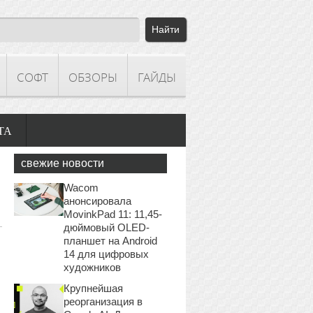
СОФТ
ОБЗОРЫ
ГАЙДЫ
ТА
свежие новости
Wacom
анонсировала
MovinkPad 11: 11,45-
дюймовый OLED-
планшет на Android
14 для цифровых
художников
Крупнейшая
реорганизация в