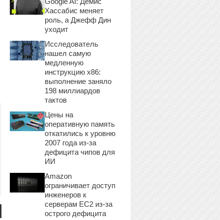
Google AI: Демис
Хассабис меняет
роль, а Джефф Дин
уходит
Исследователь
нашел самую
медленную
инструкцию x86:
выполнение заняло
198 миллиардов
тактов
Цены на
оперативную память
откатились к уровню
2007 года из-за
дефицита чипов для
ИИ
Amazon
ограничивает доступ
инженеров к
серверам EC2 из-за
острого дефицита