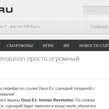
 IT - все это Soft-Buy.ru
ГЛАВНАЯ
СМАРТФОНЫ
ИГРЫ
ИИ
НОВОСТИ САЙ
evolution просто огромный
ь перейдя по ссылке Deus Ex: сценарий толщиной с
романия".
вого экшена
Deus Ex: Human Revolution
. По словам
, сценарий будет закончен в конце июля, объем его