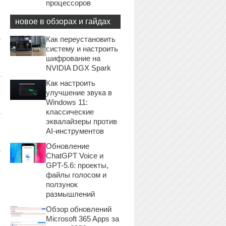
процессоров
новое в обзорах и гайдах
Как переустановить
систему и настроить
шифрование на
NVIDIA DGX Spark
Как настроить
улучшение звука в
Windows 11:
классические
эквалайзеры против
AI-инструментов
Обновление
ChatGPT Voice и
GPT-5.6: проекты,
т
файлы голосом и
ползунок
размышлений
Обзор обновлений
Microsoft 365 Apps за