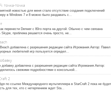
i: точка-точка
риятной новостью для меня стало отсутствие создания подключений
имеру в Windows 7 и 8 можно было раздавать с...
рт
как перенести Denwer с 80го порта на другой. Обычно с чем связана
 Skype, проблема решается очень просто, не...
each
e Beach добавлена с разрешения редакции сайта Игромания.Автор: Павел
корных любителей игр пользуется определ...
добавку
ю добавку добавлена с разрешения редакции сайта Игромания.Автор:
оделилось свежими подробностями о консольной...
raft 2
дя по ссылке Международного мультиплеера в StarCraft 2 пока не буде
ть для тех, кто с нетерпением ждет Sta...