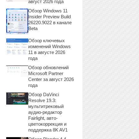
август 2026 года
Обзор Windows 11
Insider Preview Build
26220.9022 в канале
Beta
Обзор ключевых
изменений Windows
11 в августе 2026
года
Обзор обновлений
Microsoft Partner
Center за август 2026
года
Обзор DaVinci
Resolve 19.3:
мультитрековый
аудио-редактор
Fairlight, авто-
цветокоррекция и
поддержка 8K AV1