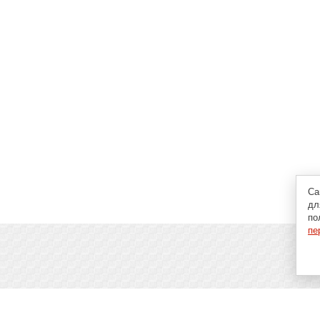
Са
дл
по
пе
пьютерах, программах и играх: новости IT, материалы о
аговые гайды и инструкции. При использовании